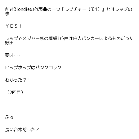
前述Blondieの代表曲の一つ『ラプチャー（’81）』とはラップの
事
ＹＥＳ！
ラップでメジャー初の看板1位曲は白人パンカーによるものだった
野田
要は･･･
ヒップホップはパンクロック
わかった？！
（2回目）
ふぅ
長い台本だったＺ