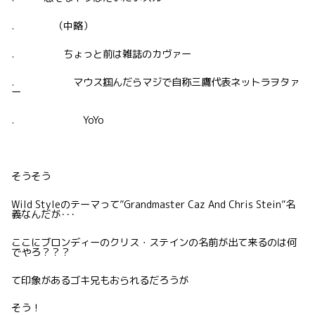
. （中略）
. ちょっと前は雑誌のカヴァー
. マウス掴んだらマジで自称三鷹代表ネットラヲタァ
ー
. YoYo
そうそう
Wild Styleのテーマって”Grandmaster Caz And Chris Stein”名
義なんだが･･･
ここにブロンディーのクリス・ステインの名前が出て来るのは何
でやろ？？？
て印象があるゴキ兄もおられるだろうが
そう！