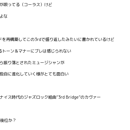
が唄ってる（コーラス）けど
よな
ドを再構築してこの3rdで盛り返したみたいに書かれているけど
するトーン＆マナーにブレは感じられない
ら振り落とされたミュージシャンが
独自に進化していく様がとても面白い
Suite)”はナイス時代のジャズロック組曲”3rd Bridge”のカヴァー
年後位か？