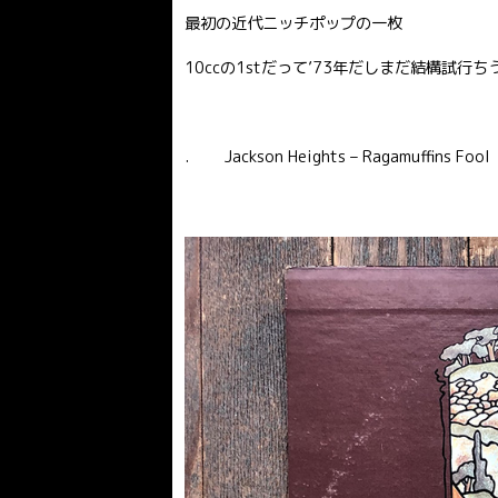
最初の近代ニッチポップの一枚
10ccの1stだって’73年だしまだ結構試行
. Jackson Heights – Ragamuffins