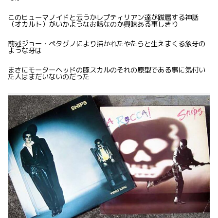
このヒューマノイドと云うかレプティリアン達が跋扈する神話
（オカルト）がいかようなお話なのか興味ある事しきり
前述ジョー・ペタグノにより描かれたやたらと生えまくる象牙の
ような牙は
まさにモーターヘッドの豚スカルのそれの原型である事に気付い
た人はまだいないのだった