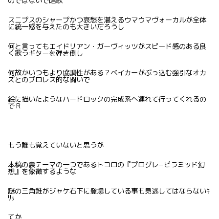
のではないで唱歌
スニプスのシャープかつ哀愁を湛えるウマウマヴォーカルが全体
に統一感を与えたのも大きいだろうし
何と言ってもエイドリアン・ガーヴィッツがスピード感のある良
く歌うギターを弾き倒し
何故かいつもより協調性がある？ベイカーがぶっ込む強引なオカ
ズとのプロレス的な闘いで
絵に描いたようなハードロックの完成系へ連れて行ってくれるの
でＲ
もう誰も覚えていないと思うが
本稿の裏テーマの一つであるトコロの『プログレ=ピラミッド幻
想』を象徴するような
謎の三角錐がジャケ右下に登場している事も見逃してはならないｷ
ﾘｯ
てか