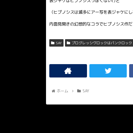
表ジャケはヒプノシスっぽくないけど
（ヒプノシスは滅多にアー写を表ジャケにし
内面見開きの幻想的なコラでヒプノシス作だ
SAY
プログレッシヴロックはパンクロック
ホーム
SAY