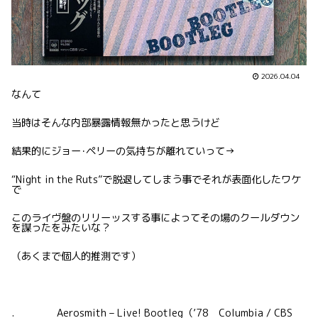
2026.04.04
なんて
当時はそんな内部暴露情報無かったと思うけど
結果的にジョー･ペリーの気持ちが離れていって→
“Night in the Ruts”で脱退してしまう事でそれが表面化したワケ
で
このライヴ盤のリリーッスする事によってその場のクールダウン
を謀ったをみたいな？
（あくまで個人的推測です）
. Aerosmith – Live! Bootleg（’78 Columbia / CBS