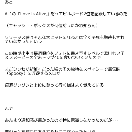
あと
A-1の『Love Is Alive』だってビルボード2位を記録しているのだ
（キャッシュ・ボックスが何位だったかわ知らん）
リリーッス時はそんな大ヒットになるとは全く予想も期待もされ
ていなかったという
この時期小生は毎週順位をノォトに書き写すレベルで湯川れい子
＆スヌーピーの全米トップ40に食いついていたので
まだシンセが新鮮←だった頃のその独特なスペイシーで無気味
（Spooky）に浮遊するメロが
毎週グングンと上位に登って行く様はよく覚えている
んで
あんまり違和感が無かったので特に意識しなかったのだが･･･