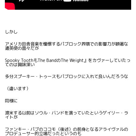
しかし
アメリカ田舎音楽を憧憬するパブロック界隈での影響力が顕著な
遣英使の面々だが
Spooky ToothもThe BandのThe Weight』をカヴァーしていたっ
てのは興味深い
多分スプーキー・トゥースもパブロックに入れて良いんだろうな
（違います）
同様に
渡米する以前はソウル・バンドを演っていたというゲイリー・ラ
イトが
ファンキー・パブのココモ（後述）の前身となるアライヴァルの
プロデューサー的立場だったというのも