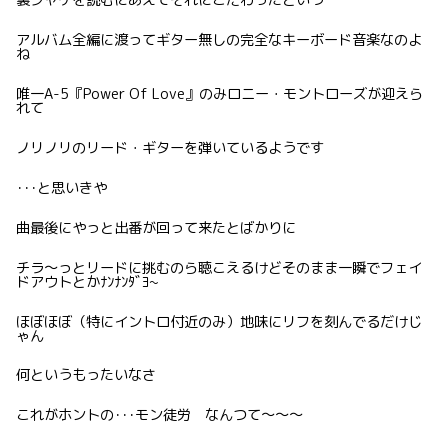
裏ジャケを読むにあえてそれにこだわったという
アルバム全編に渡ってギター無しの完全なキーボード音楽なのよ
ね
唯一A-5『Power Of Love』のみロニー・モントローズが迎えら
れて
ノリノリのリード・ギターを弾いているようです
･･･と思いきや
曲最後にやっと出番が回って来たとばかりに
チラ〜っとリードに挑むのら聴こえるけどそのまま一瞬でフェイ
ドアウトとかﾅﾝﾅﾝﾀﾞﾖ~
ほぼほぼ（特にイントロ付近のみ）地味にリフを刻んでるだけじ
ゃん
何というもったいなさ
これがホントの･･･モン徒労 なんつて〜〜〜