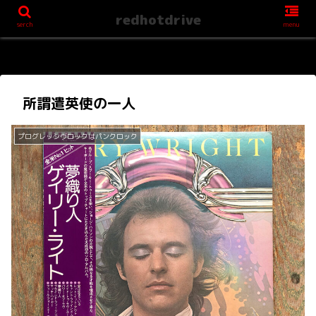
redhotdrive
serch
menu
所謂遣英使の一人
プログレッシヴロックはパンクロック