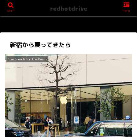
redhotdrive
serch
menu
新宿から戻ってきたら
Free Speech For The Dumb