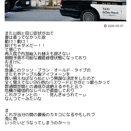
2026.03.07
また以前と同じ症状が出て
要は直ってなかった故
動け！動け！
投げちゃダメだー！！
て感じで
再入院で内部総入れ替えも辞さない
期間予測不可能な徹底修理状態になっており
おまけに
今日
急遽このクッソ・ブラン・オールド・タイプの
またもやアップル製アイフォーンを
買い替えねばならぬという無謀な決定をしたので
全く覚えてないSNS他のパスワードとかがとっ散らかって
数週間世間との通信が途絶えるやもと云う
危機が確信的なレベルで直面しており
これがフォンとの・・・死んぎゅられてーぃ
なんつてーみたいな
ま
これが当分の間の最後のカキコになるやもしれづ
兎に角
いったいどうなってしまうのか〜っ