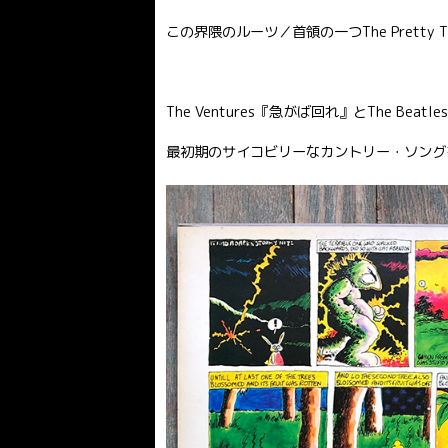
この界隈のルーツ／首領の一つThe Prett
The Ventures『急がば回れ』とThe B
最初期のサイコビリーなカントリー・ソング