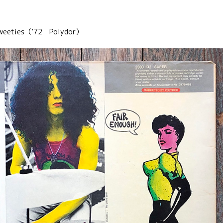
Sweeties（’72 Polydor）