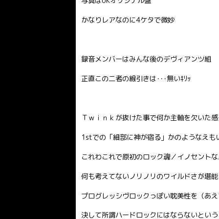
写真はUKオリジナル盤
かなりレアなのに4ケタで微妙
録音メンバーはみんな後のデヴィアンツ組
正直この二者の線引きは･･･無いｷﾘｯ
Ｔｗｉｎｋが抜けた事で何か主軸を欠いた感
1stでの「細部に神が宿る」かのようなえ
これわこれで原初のロック魂／イノセントな
何も考えてないノリノリのワイルドさが堪能
プログレッシヴロックっぽい耽美性を（あえ
決して所謂ハードロックにはならないという