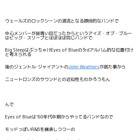
ウェールズのロックシーンの源流となる顔役的なバンドで
中心メンバーが皆青い目だったからというアイズ・オブ・ブルー
はビッグ・スリープとほぼほぼ同じバンドで
Big SleepはぶっちゃけEyes of Blueの3rdアルバム的な位置付け
と考えられる
後のジェントル･ジャイアントの
John Weathers
が居た事から
ニュートロンズのサウンドとの近似性もわかろうもん
んで
Eyes of Blueは’60年代中期からやってるバンドなので
モッドっぽいR&Bを継承しつつーの