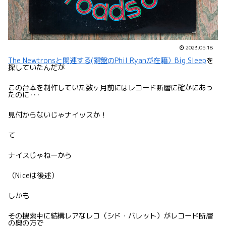
2023.05.18
The Newtronsと関連する(鍵盤の
Phil Ryanが在籍）Big Sleep
を
探していたんだが
この台本を制作していた数ヶ月前にはレコード断層に確かにあっ
たのに･･･
見付からないじゃナイッスか！
て
ナイスじゃねーから
（Niceは後述）
しかも
その捜索中に結構レアなレコ（シド・バレット）がレコード断層
の奥の方で