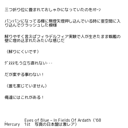
三つ折り位に畳まれておしゃかになっていたのをﾊｹｰﾝ
パンパンになってる棚に無理矢理押し込んでいる時に亜空間に入
り込んでクラッシュした模様
解りやすく言えばフィラデルフィア実験で人が生きたまま戦艦の
壁に埋め込まれたみたいな感じだ
（解りにくいです）
ｸﾞﾇﾇﾇもう立ち直れない･･･
だが案ずる事わない！
（誰も案じていません）
俺達にはこれがある！
． Eyes of Blue – In Fields Of Ardath（’68
Mercury 1st 写真の日本盤は激レア）