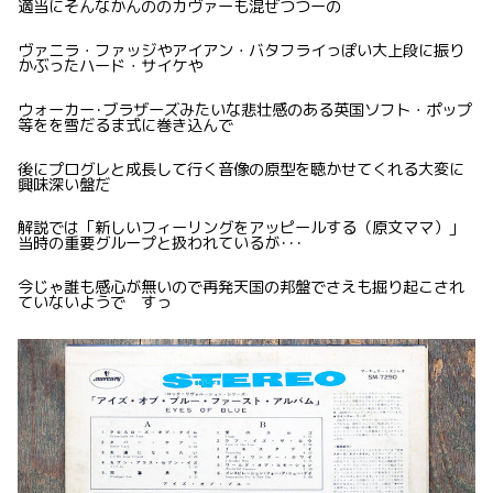
適当にそんなかんののカヴァーも混ぜつつーの
ヴァニラ・ファッジやアイアン・バタフライっぽい大上段に振り
かぶったハード・サイケや
ウォーカー･ブラザーズみたいな悲壮感のある英国ソフト・ポップ
等をを雪だるま式に巻き込んで
後にプログレと成長して行く音像の原型を聴かせてくれる大変に
興味深い盤だ
解説では「新しいフィーリングをアッピールする（原文ママ）」
当時の重要グループと扱われているが･･･
今じゃ誰も感心が無いので再発天国の邦盤でさえも掘り起こされ
ていないようで すっ