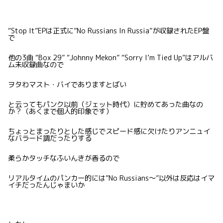
“Stop It”EPは正式に”No Russians In Russia”が収録されたEP盤
で
他の3曲 “Box 29” “Johnny Mekon” “Sorry I’m Tied Up”はアルバ
ム未収録曲なので
ヲタわマスト・バイでありますとばい
と云ってもパンク以前（ジェット時代）に貯めてあった曲なの
か？（あくまで個人的印象です）
ちょっとまったりとした感じでスピード感に欠けたりアンニュイ
なバラード調だったりする
柔らかタッチなふいんきが香るので
リアルタイムのパンカー的には”No Russians〜”以外は反応はイマ
イチだったんじゃまいか