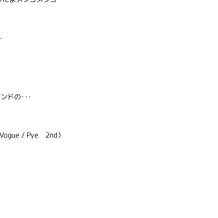
･
ドの･･･
gue / Pye 2nd）