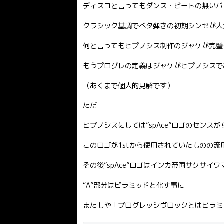
ディスコと言ってもダンス・ビートの無いバ
クラシック基調でベタ弾きの初期シンセが大
何と言ってもヒプノシス制作のジャケが完璧
もうプログレの定義はジャケがヒプノシスで
（あくまで個人的見解です）
ただ
ヒプノシスにしては”spAce”ロゴのセンス
このロゴが1stから使用されていたものの流
その後”spAce”ロゴはインカ帝国サクサイ
“A”部分はピラミッドと化す事に
またもや「プログレッシヴロックとはピラミ