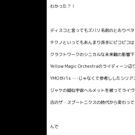
わかった？！
ディスコと言ってもズバリ名前のとおりベタ
テクノといってもあんまり派手にピコピコは
クラフトワークのシニカルな未来観の影響下
Yellow Magic Orchestraのライディ
YMOがパｋ･･･じゃなくて参考ししたシリ
ジャケの疑似宇宙ヘルメットを被ってライヴ
古のザ・スプートニクスの時代から変わって
んで