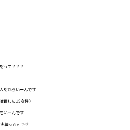
だって？？？
人だからいーんです
活躍したUS女性）
もいーんです
ト実績あるんです