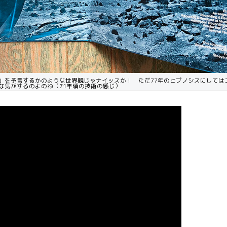
」を予言するかのような世界観じゃナイッスか！ ただ77年のヒプノシスにしては
な気がするのよのね（71年頃の技術の感じ）