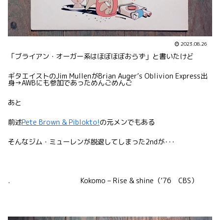
2023.08.26
「ブライアン・オーガー系はほぼほぼおらず」と書いたけど
ギタエイストのJim MullenがBrian Auger’s Oblivion Express出
身→AWBにも参加であっためんごめんご
あと
前述
Pete Brown & Piblokto!
の元メンでもある
そんなジム・ミューレンが脱退してしまった2ndが･･･
. Kokomo – Rise & shine（’76 CBS）