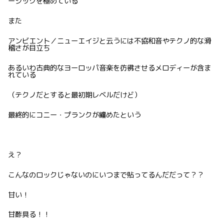
ージックを極めている
また
アンビエント／ニューエイジと云うには不協和音やテクノ的な滑
稽さが目立ち
あるいわ古典的なヨーロッパ音楽を彷彿させるメロディーが含ま
れている
（テクノだとすると最初期レベルだけど）
最終的にコニー・プランクが纏めたという
え？
こんなのロックじゃないのにいつまで貼ってるんだだって？？
甘い！
甘酢具る！！