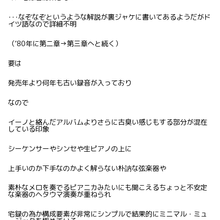
･･･なぞなぞというような解説が裏ジャケに書いてあるようだがド
イツ語なので詳細不明
（’80年に第二章→第三章へと続く）
要は
発売年より何年も古い録音が入っており
なので
イーノと絡んだアルバムよりさらに古臭い感じもする部分が混在
している印象
シーケンサーやシンセや生ピアノの上に
上手いのか下手なのかよく解らない朴訥な弦楽器や
素朴なメロを奏でるピアニカみたいにも聞こえるちょっと不安定
な楽器のヘタウマ演奏が重ねられ
宅録の為か構成要素が非常にシンプルで結果的にミニマル・ミュ