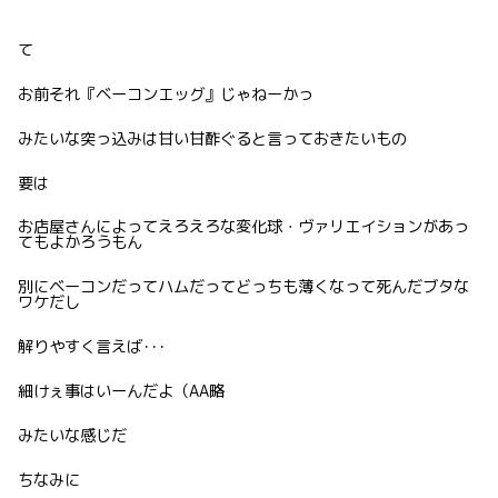
て
お前それ『ベーコンエッグ』じゃねーかっ
みたいな突っ込みは甘い甘酢ぐると言っておきたいもの
要は
お店屋さんによってえろえろな変化球・ヴァリエイションがあっ
てもよかろうもん
別にベーコンだってハムだってどっちも薄くなって死んだブタな
ワケだし
解りやすく言えば･･･
細けぇ事はいーんだよ（AA略
みたいな感じだ
ちなみに