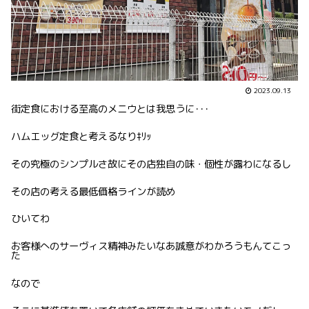
2023.09.13
街定食における至高のメニウとは我思うに･･･
ハムエッグ定食と考えるなりｷﾘｯ
その究極のシンプルさ故にその店独自の味・個性が露わになるし
その店の考える最低価格ラインが読め
ひいてわ
お客様へのサーヴィス精神みたいなあ誠意がわかろうもんてこっ
た
なので