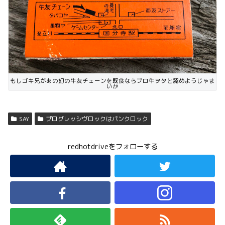
もしゴキ兄があの幻の牛友チェーンを既食ならプロ牛ヲタと認めようじゃま
いか
SAY
プログレッシヴロックはパンクロック
redhotdriveをフォローする