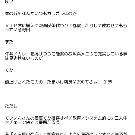
良い
家の近所なんかいつもガラガラなので
ＶＩＰ席に構えて漫画喫茶代わりに昼寝したりして使わせてもら
っている野田
また
牛丼／カレーを掲げつつも懸案のお魚系メニウも充実している事
は見逃せないものだ
てか
値上げされたものの たまかけ朝食￥290てさぁ･･･ｺﾞｸﾘ
ただし
ていいんさんの民度てか接客オペ／教育／システム的には三大牛
丼チェーン店では最悪だろう
昔「すき屋の強盗」と揶揄されたように深夜のワンオペで強盗が