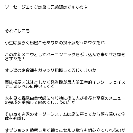
ソーセージエッグ定食も兄弟認定ですからネ
それにしても
小生は長らく松屋こそあなたの食卓派だったワケだが
この度新メニウとしてベーコンエッグをぶっ込んで来たすき家も
さすがだ！
オレ達の定食魂をガッツリ把握してるじゃまいか
実は松屋は味はともかく発券機が反人間工学的インターフェイス
でゴミレベルに使いにくく
木を見て森尾由美状態になり特に後に人が並ぶと至高のメニュー
の完成を妥協して諦めてしまうのだが
その点すき家のオーダーシステムは席に座ってから落ち着いて全
体を俯瞰し
オプションを熟考し良く練ったセルフ献立を組み立てられるのが