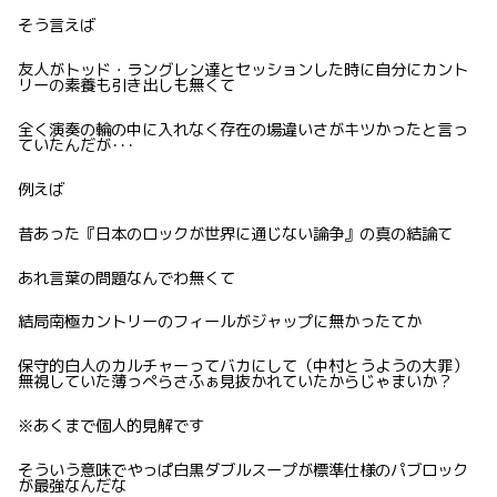
そう言えば
友人がトッド・ラングレン達とセッションした時に自分にカント
リーの素養も引き出しも無くて
全く演奏の輪の中に入れなく存在の場違いさがキツかったと言っ
ていたんだが･･･
例えば
昔あった『日本のロックが世界に通じない論争』の真の結論て
あれ言葉の問題なんでわ無くて
結局南極カントリーのフィールがジャップに無かったてか
保守的白人のカルチャーってバカにして（中村とうようの大罪）
無視していた薄っぺらさふぁ見抜かれていたからじゃまいか？
※あくまで個人的見解です
そういう意味でやっぱ白黒ダブルスープが標準仕様のパブロック
が最強なんだな