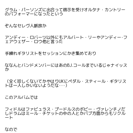
グラム・パーソンズに出合って啓示を受けオルタナ・カントリー
のパフォーマーになったという
ぞんなセレヴ人脈故か
アンディー・ロバーツ以外にもアルバート・リーやアンディー･フ
ェアウェザー・ロウ他と言った
手練れギタリストをセッションにかき集めており
ななんとバンドメンバーにはあのBJ.コールまでいるじゃナイッス
か
（全く珍しくないてかやはりUKにペダル・スティール・ギタリス
トは一人しかいないようだな･･･）
このアルバムでは
フィドルはファビュラス・プードルスのボビー・ヴァレンチノだ
しドラムはミール・チケットの中の人とかパブ方面からもリクル
ート
なので