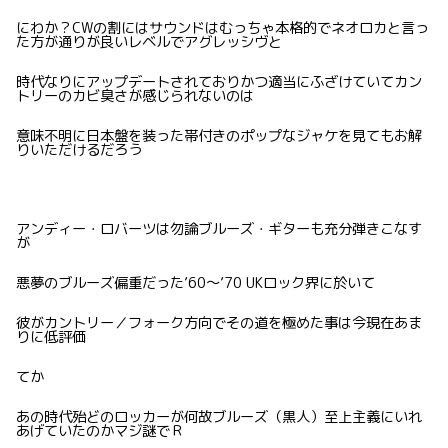
にわか？CWの割にはサウンドはむっちゃ本格的でネオロカと言っ
た方が通りが良いレベルでアグレッシヴと
時代なりにアップデートされておりかつ適当にふざけていてカン
トリーのカビ臭さが感じられないのは
意味不明に日本盤を装った帯付きのポップなジャケを見てもお解
りいただけるだろう
アンディー・ロバーツは勿論ブルーズ・ギターも充分弾きこなす
が
悪夢のブルーズ偏重だった’60〜’70 UKロック界に於いて
彼がカントリー／フォーク方向でその道を極めた事は今現在あま
りに低評価
てか
あの時代殆どのロッカーが何故ブルーズ（黒人）至上主義にいれ
あげていたのかマジ謎でＲ