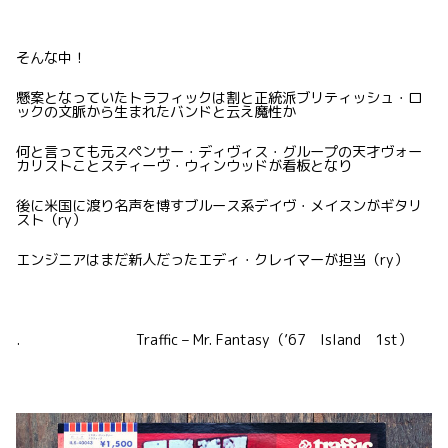
そんな中！
懸案となっていたトラフィックは割と正統派ブリティッシュ・ロ
ックの文脈から生まれたバンドと云え魔性か
何と言っても元スペンサー・ディヴィス・グループの天才ヴォー
カリストことスティーヴ・ウィンウッドが看板となり
後に米国に渡り名声を博すブルース系デイヴ・メイスンがギタリ
スト（ry）
エンジニアはまだ新人だったエディ・クレイマーが担当（ry）
. Traffic – Mr. Fantasy（’67 Island 1st）