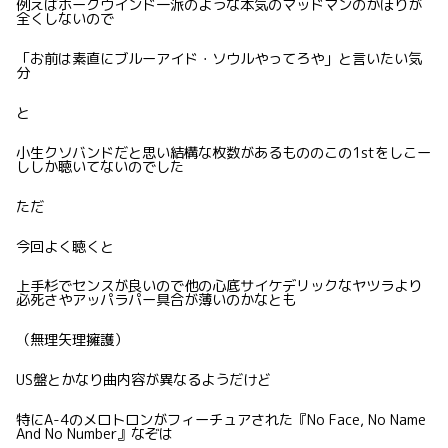
例えばホークウインド一派のような本気のマッドマンのかほりが
全くしないので
「お前は素直にブルーアイド・ソウルやってろや」と言いたい気
分
と
小生クソバンドだと思い結構な枚数があるもののこの1stをしこー
ししか聴いてないのでした
ただ
今回よく聴くと
上手杉でセンスが良いので他の心底サイケデリックなヤツラより
必死さやアッパラパー具合が薄いのかなとも
（無理矢理擁護）
US盤とかなり曲内容が異なるようだけど
特にA-4のメロトロンがフィーチュアされた『No Face, No Name
And No Number』なぞは