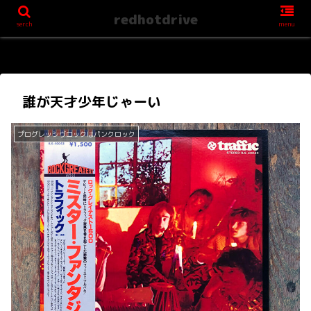
redhotdrive
serch
menu
誰が天才少年じゃーい
プログレッシヴロックはパンクロック