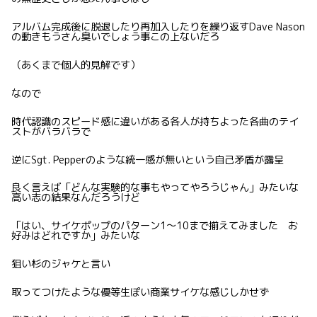
アルバム完成後に脱退したり再加入したりを繰り返すDave Nason
の動きもうさん臭いでしょう事この上ないだろ
（あくまで個人的見解です）
なので
時代認識のスピード感に違いがある各人が持ちよった各曲のテイ
ストがバラバラで
逆にSgt. Pepperのような統一感が無いという自己矛盾が露呈
良く言えば「どんな実験的な事もやってやろうじゃん」みたいな
高い志の結果なんだろうけど
「はい、サイケポップのパターン1〜10まで揃えてみました お
好みはどれですか」みたいな
狙い杉のジャケと言い
取ってつけたような優等生ぽい商業サイケな感じしかせず