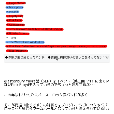
●赤線が貼り終わったバンド ●青線は興味無いのでレコを持ってないヤツ
ラ
glastonbury fayre盤（3LP）はイベント（第二回 ’71）に出てい
ないPink Floydも入っているのでちょっと混乱するが･･･
この年はトリップ/スペース・ロック系バンドが多く
そこが俺達（独りです）の解釈ではプログレッシヴロックやパブ
ロックへと通じるワームホールとなっていると考えられているｷﾘｯ