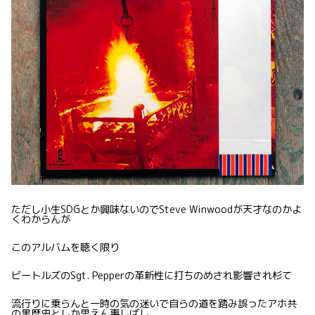
ただし小生SDGとか興味ないのでSteve Winwoodが天才なのかよ
くわからんが
このアルバムを聴く限り
ビートルズのSgt. Pepperの革新性に打ちのめされ影響され杉て
流行りに乗らんと一時の気の迷いで自らの道を踏み誤ったアホ共
の黒歴史としか思えん事しばし