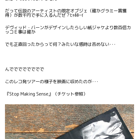
だって伝説のアーティストの限定オブジェ（確かグラミー賞獲
得）が数千円で手に入るんだぜ？ﾋｬﾎﾎｰｲ
デヴィッド・バーンがデザインしたらしい紙ジャケより数百倍カ
ッコＥ事は確か
でも正直回ったからって何？みたいな感時は否めない･･･
んでででででででで
このレコ発ツアーの様子を映画に収めたのが･･･
『Stop Making Sense』（チケット参照）