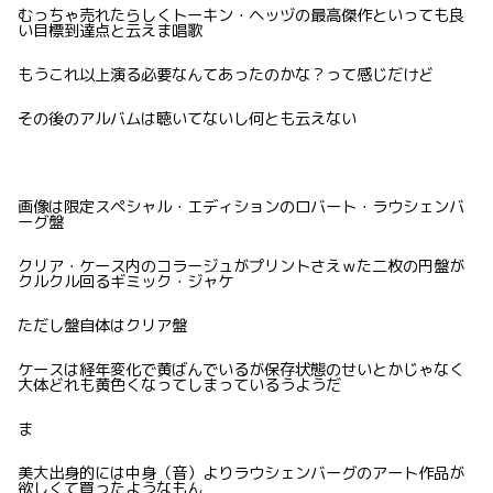
むっちゃ売れたらしくトーキン・ヘッヅの最高傑作といっても良
い目標到達点と云えま唱歌
もうこれ以上演る必要なんてあったのかな？って感じだけど
その後のアルバムは聴いてないし何とも云えない
画像は限定スペシャル・エディションのロバート・ラウシェンバ
ーグ盤
クリア・ケース内のコラージュがプリントさえｗた二枚の円盤が
クルクル回るギミック・ジャケ
ただし盤自体はクリア盤
ケースは経年変化で黄ばんでいるが保存状態のせいとかじゃなく
大体どれも黄色くなってしまっているうようだ
ま
美大出身的には中身（音）よりラウシェンバーグのアート作品が
欲しくて買ったようなもん