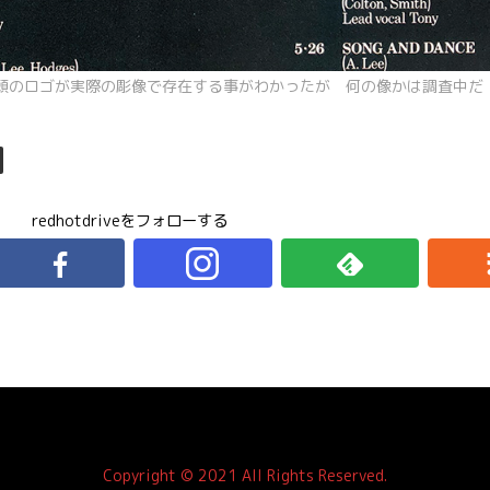
手頭のロゴが実際の彫像で存在する事がわかったが 何の像かは調査中だ
redhotdriveをフォローする
Copyright © 2021 All Rights Reserved.