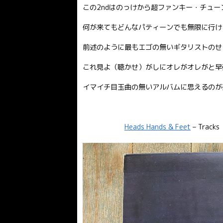
この2ndはのっけから超ファンキー・チュー
何が来てもどんなパティーンでも無限に行け
前述のように最もエゴの無いギタリストのせ
これ見よ（聴かせ）がしにオレがオレがと早
イマイチ目玉曲の無いアルバムに思えるのが
Heads Hands & Feet
– Tracks