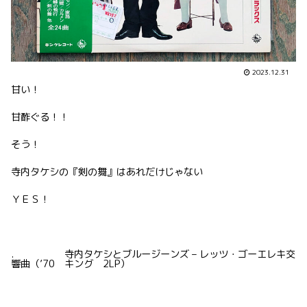
2023.12.31
甘い！
甘酢ぐる！！
そう！
寺内タケシの『剣の舞』はあれだけじゃない
ＹＥＳ！
. 寺内タケシとブルージーンズ – レッツ・ゴーエレキ交
響曲（’70 キング 2LP）