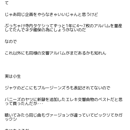
て
じゃあ同じ企画をやらなきゃいいじゃんと思うけど
ぶっちゃけ寺内タケシってずっと1年に4〜7枚のアルバムを量産
してたんでネタ確保の為にしょうがないのだ
なので
これ以外にも同様の交響アルバムがまだあるかも知れん
実は小生
ジャケのどこにもブルージーンズろも表記されてないので
バニーズのヤツに新録を追加したエレキ交響曲物のベストだと思
って買ったんだが･･･
聴いてみたら同じ曲もヴァージョンが違っていてビックリてかガ
ックシ