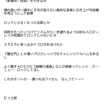
（歌舞伎／民謡）を引き込み
頭の固いｵｻｰﾝ連中に文句が言えない高尚な音楽に引き上げ市民権
を得ようとした結果
ロックじゃなくなった功罪とか
何故かもったいつけてリズムから一歩遅れるような妙な人口ディ
レイが和風杉てロックじゃないとか
えろえろと突っ込みドコロがあるけれど
『羅生門』とか凄いプログレッシヴなチャレンジアルバムもある
し
よく聴きゃDラスの『結婚行進曲』なんか頑張ってレッツ・ゴー・
ニュー・ロックしてるし
これがホントの･･･凄いねるワイぜん なんつて〜〜〜
むぅ士郎