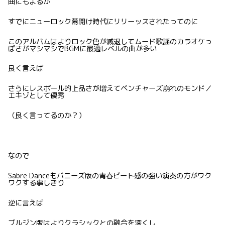
曲にもよるが
すでにニューロック幕開け時代にリリーッスされたってのに
このアルバムはよりロック色が減退してムード歌謡のカラオケっ
ぽさがマシマシでBGMに最適レベルの曲が多い
良く言えば
さらにレスポール的上品さが増えてベンチャーズ崩れのモンド／
エキゾとして優秀
（良く言ってるのか？）
なので
Sabre Danceもバニーズ版の青春ビート感の強い演奏の方がワク
ワクする事しきり
逆に言えば
ブルジン版はよりクラシックとの融合を深くし