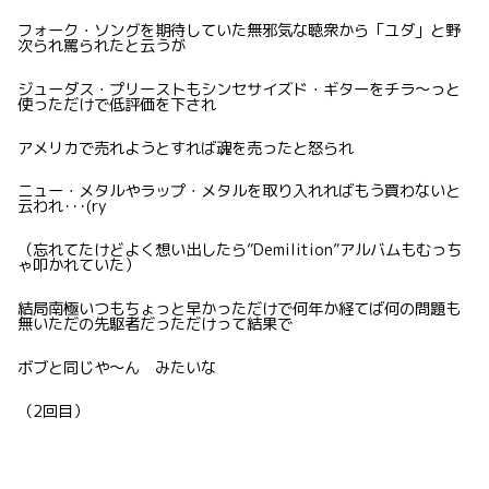
フォーク・ソングを期待していた無邪気な聴衆から「ユダ」と野
次られ罵られたと云うが
ジューダス・プリーストもシンセサイズド・ギターをチラ〜っと
使っただけで低評価を下され
アメリカで売れようとすれば魂を売ったと怒られ
ニュー・メタルやラップ・メタルを取り入れればもう買わないと
云われ･･･(ry
（忘れてたけどよく想い出したら”Demilition”アルバムもむっち
ゃ叩かれていた）
結局南極いつもちょっと早かっただけで何年か経てば何の問題も
無いただの先駆者だっただけって結果で
ボブと同じや〜ん みたいな
（2回目）