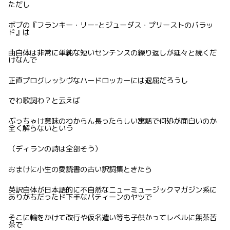
ただし
ボブの『フランキー・リーｰとジューダス・プリーストのバラッ
ド』は
曲自体は非常に単純な短いセンテンスの繰り返しが延々と続くだ
けなんで
正直プログレッシヴなハードロッカーには退屈だろうし
でわ歌詞わ？と云えば
ぶっちゃけ意味のわからん長ったらしい寓話で何処が面白いのか
全く解らないという
（ディランの詩は全部そう）
おまけに小生の愛読書の古い訳詞集ときたら
英訳自体が日本語的に不自然なニューミュージックマガジン系に
ありがちだったド下手なパティーンのヤツで
そこに輪をかけて改行や仮名遣い等も子供かってレベルに無茶苦
茶で