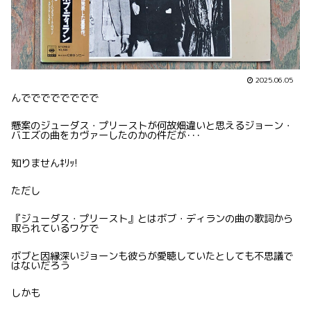
2025.06.05
んでででででででで
懸案のジューダス・プリーストが何故畑違いと思えるジョーン・
バエズの曲をカヴァーしたのかの件だが･･･
知りませんｷﾘｯ!
ただし
『ジューダス・プリースト』とはボブ・ディランの曲の歌詞から
取られているワケで
ボブと因縁深いジョーンも彼らが愛聴していたとしても不思議で
はないだろう
しかも