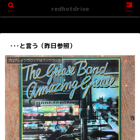
redhotdrive
serch
menu
･･･と言う（昨日参照）
プログレッシヴロックはパンクロック