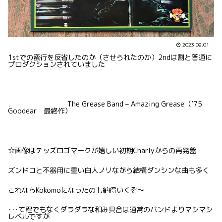
2023.09.01
1stでの蛮行を反省したのか（させられたのか）2ndは割と普通に
プロダクションされていました
. The Grease Band – Amazing Grease（’75
Goodear 最終作）
☆画像はテッズロゴマークが嬉しい初期Charlyからの再発盤
ズンドコと不器用に重い白人ノリながら結構ダンシンな曲も多く
これならKokomoになったのも納得いくぞ〜
･･･て程でもなくダラダラな和み具合は通常のバンドよりマシマシ
レベルですが