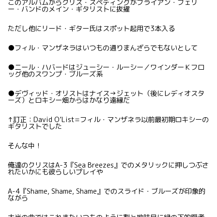
このアルバムからクリス・スペディングがブライアン・フェリ
ー・バンドのメイン・ギタリストに抜擢
ただし他にリード・ギター氏はスポット起用で3本入る
●フィル・マンザネラはいつもの通りまんざらでもないとして
●ニール・ハバードはジューシー・ルーシー／ワインダーＫフロ
ッグ他のスワンプ・ブルーズ系
●デヴィッド・オリストはナイス→ジェット（後にレディオスタ
ーズ）とロキシー畑からはかなり遠縁だ
↑訂正：David O’List=フィル・マンザネラ以前最初期ロキシーの
ギタリストでした
そんな中！
俺達のクリスはA-3『Sea Breezes』でのメタリックに押しつぶさ
れたいかにも彼らしいプレイや
A-4『Shame, Shame, Shame』でのスライド・ブルーズが印象的
ながら