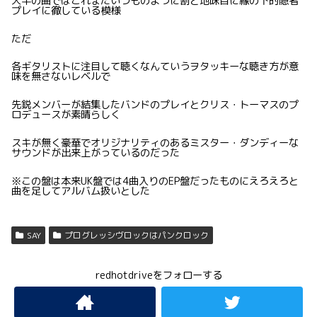
大半の曲ではこれまたいつものように割と地味目に縁の下的隠者
プレイに徹している模様
ただ
各ギタリストに注目して聴くなんていうヲタッキーな聴き方が意
味を無さないレベルで
先鋭メンバーが結集したバンドのプレイとクリス・トーマスのプ
ロデュースが素晴らしく
スキが無く豪華でオリジナリティのあるミスター・ダンディーな
サウンドが出来上がっているのだった
※この盤は本来UK盤では4曲入りのEP盤だったものにえろえろと
曲を足してアルバム扱いとした
SAY
プログレッシヴロックはパンクロック
redhotdriveをフォローする