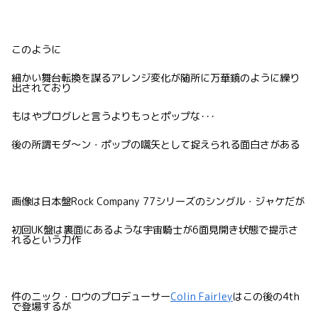
このように
細かい舞台転換を謀るアレンジ変化が随所に万華鏡のように繰り
出されており
もはやプログレと言うよりもっとポップな･･･
後の所謂モダ〜ン・ポップの嚆矢として捉えられる面白さがある
画像は日本盤Rock Company 77シリーズのシングル・ジャケだが
初回UK盤は裏面にあるような宇宙騎士が6面見開き状態で提示さ
れるという力作
件のニック・ロウのプロデューサー
Colin Fairley
はこの後の4th
で登場するが