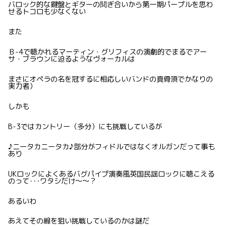
バロック的な鍵盤とギターの鬩ぎ合いから第一期パープルを思わ
せるトコロも少なくない
また
Ｂ-4で聴かれるマーティン・グリフィスの演劇的でまるでアー
サ・ブラウンに迫るようなヴォーカルは
まさにオペラの名を冠するに相応しいバンドの真骨頂でかなりの
実力者）
しかも
B-3ではカントリー（多分）にも挑戦しているが
♪ニータカニータカ♪部分がフィドルではなくオルガンだって事も
あり
UKロックによくあるバグパイプ演奏風英国民謡ロックに聴こえる
のって･･･ワタシだけ〜〜？
あるいわ
あえてその線を狙い挑戦しているのかは謎だ