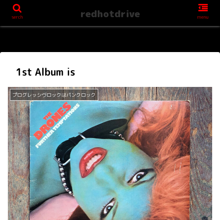
redhotdrive
serch
menu
1st Album is
プログレッシヴロックはパンクロック