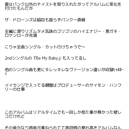
要はパンク以外のテイストを取り入れたがってアルバムに変化を
付けたもんだが
ザ・ドローンズは脇目も振らずパンク一直線
全編に渡りリズムタメ気味のゴリゴリのハイエナジー・悪ガキ・
ロケンローが充満
こりゃ全曲シングル・カット行けちゃうで〜
2ndシングルの『Be My Baby』も入ってるし
他のシングル曲も更にキレッキレなヴァージョン違いが収録ﾋｬﾎﾎｰ
ｲ
イイカンジで入ってる鍵盤はプロデューサーのサイモン・ハンフ
リーの仕事
このアルバムはリアルタイムでも一回しか見た事が無かった壁レ
コだけれど
その後かなり再発が重ねられてて再評価の誉れ高きアルバムなん