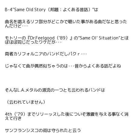
B-4″Same Old Story（邦題：よくある昔話）”は
曲名を唱えるリフ部分がどこかで聴いた事がある曲だなと思った
んだけど･･･
モトリーの『Dr.Feelgood（’89）』の”Same Ol’ Situation”とほ
ぼほぼ同じだったワケだが･･･
両者カリフォルニアのバンドだしパクｒ･･･
じゃなくて曲が偶然似ちゃうのは･･･昔からよくある話だよね
そんなL.A.メタルの源流の一つとも云われるバンドは
（云われていません）
4th（’79）までリリーッスした後についぞ激震を与える事なく消
えて行き
サンフランシスコの街は守られたと云う