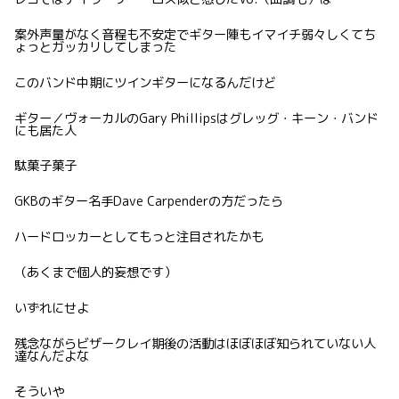
案外声量がなく音程も不安定でギター陣もイマイチ弱々しくてち
ょっとガッカリしてしまった
このバンド中期にツインギターになるんだけど
ギター／ヴォーカルのGary Phillipsはグレッグ・キーン・バンド
にも居た人
駄菓子菓子
GKBのギター名手Dave Carpenderの方だったら
ハードロッカーとしてもっと注目されたかも
（あくまで個人的妄想です）
いずれにせよ
残念ながらビザークレイ期後の活動はほぼほぼ知られていない人
達なんだよな
そういや