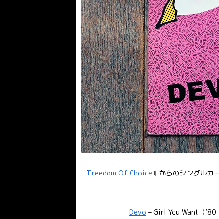
『
Freedom Of Choice
』からのシングルカ
Devo
– Girl You Want（’80