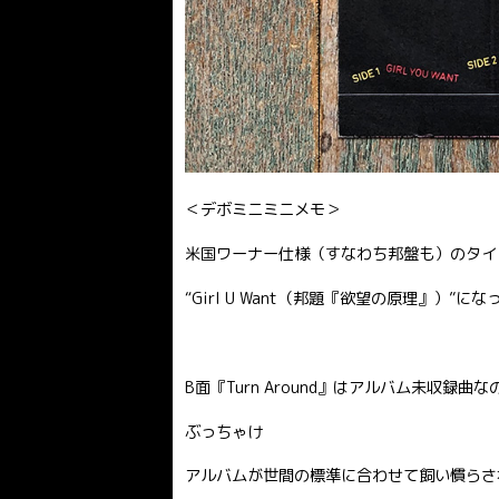
＜デボミニミニメモ＞
米国ワーナー仕様（すなわち邦盤も）のタイ
“Girl U Want（邦題『欲望の原理』）”に
B面『Turn Around』はアルバム未収録
ぶっちゃけ
アルバムが世間の標準に合わせて飼い慣らさ