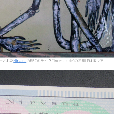
ァーされた
Nirvana
のBBCのライヴ “Incesticide”の初回LPは激レア