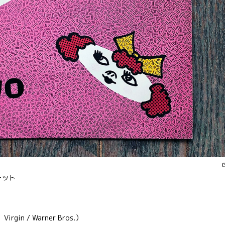
ーット
 Virgin / Warner Bros.）