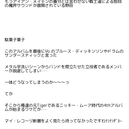
もうアイアン・メイデンの養分とは言わせない戦士達による独自
の魔界サウンドが展開されている野田
駄菓子菓子
このアルバムを最後にVo.のブルース・ディッキンソンやドラムの
サンダースティックと言った
メタル芋洗いシーンからバンドを際立たせた立役者であるメンバ
ーが脱退してしまい･･･
一体どうなってしまうのか〜〜〜っ
てか
そこから俺達の元Tigerであるニッキー・ムーア時代の4thアルバ
ムが始まるワケだが･･･
マイ・レコーヅ断層をよく見たら持ってなかったですわﾅﾝﾅﾝﾀﾞﾖ~