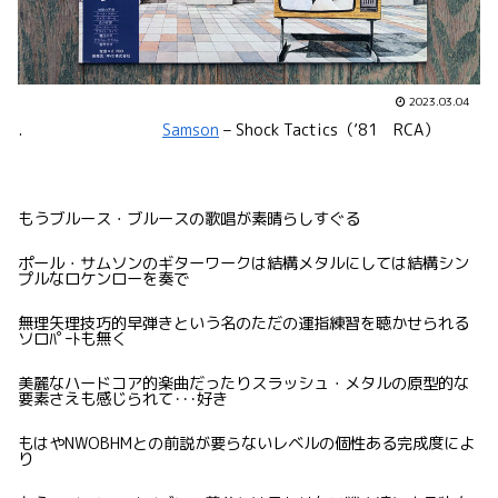
2023.03.04
.
Samson
–
Shock Tactics（’81 RCA）
もうブルース・ブルースの歌唱が素晴らしすぐる
ポール・サムソンのギターワークは結構メタルにしては結構シン
プルなロケンローを奏で
無理矢理技巧的早弾きという名のただの運指練習を聴かせられる
ソロﾊﾟｰﾄも無く
美麗なハードコア的楽曲だったりスラッシュ・メタルの原型的な
要素さえも感じられて･･･好き
もはやNWOBHMとの前説が要らないレベルの個性ある完成度によ
り