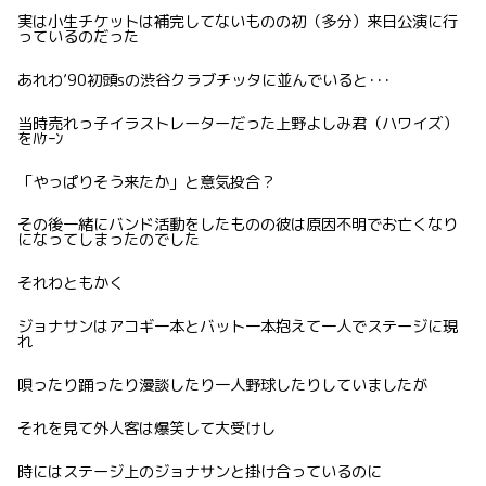
実は小生チケットは補完してないものの初（多分）来日公演に行
っているのだった
あれわ’90初頭sの渋谷クラブチッタに並んでいると･･･
当時売れっ子イラストレーターだった上野よしみ君（ハワイズ）
をﾊｹｰﾝ
「やっぱりそう来たか」と意気投合？
その後一緒にバンド活動をしたものの彼は原因不明でお亡くなり
になってしまったのでした
それわともかく
ジョナサンはアコギ一本とバット一本抱えて一人でステージに現
れ
唄ったり踊ったり漫談したり一人野球したりしていましたが
それを見て外人客は爆笑して大受けし
時にはステージ上のジョナサンと掛け合っているのに