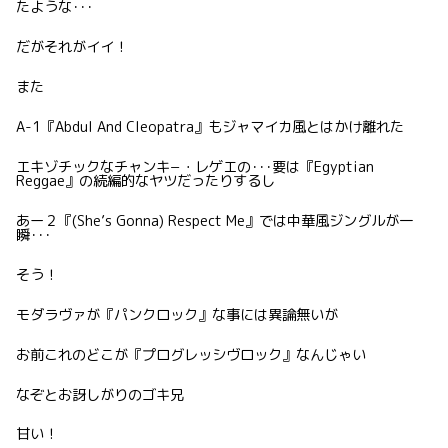
たような･･･
だがそれがイイ！
また
A-1『Abdul And Cleopatra』もジャマイカ風とはかけ離れた
エキゾチックなチャンキ−・レゲエの･･･要は『Egyptian
Reggae』の続編的なヤツだったりするし
あー２『(She’s Gonna) Respect Me』では中華風ジングルが一
瞬･･･
そう！
モダラヴァが『パンクロック』な事には異論無いが
お前これのどこが『プログレッシヴロック』なんじゃい
なぞとお訝しがりのゴキ兄
甘い！