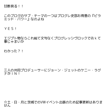
甘酢具る！！
このブログのサブ・テーマの一つはプログレ史部お得意の『ピラ
ミッド・パワー』なのよね
ＹＥＳ！
エジプト物ならこれ総て文句なくプログレッシヴロックでおｋて
事じゃまいか
わかった？！
三人の共同プロデューサーにジョーン・ジェットのケニー・ラグ
ナがＩＮ！
☆土・日・月と茨城でのVWイベント出張のため記事更新はありま
せん