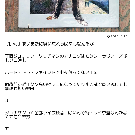
2025.11.15
『Live』をいまだに買い忘れっぱなしなんだが･･･
正直ジョナサン・リッチマンのアナログはモダン・ラヴァーズ期
もソロ時も
ハード・トゥ・ファインドで中々落ちてない上に
何故だか近年クソ高い壁レコになってたりする謎で買い逃しても
無理わ無い野田
ま
ジョナサンって全部ライヴ録音っぽいんで特にライヴ盤なんかな
くてもｸﾞﾇﾇﾇﾇ
て