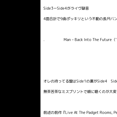
Side3ーSide4がライヴ録音
4面合計で9曲ポッキリという不動の長尺バ
. Man – Back Into The Future（’73
オレの持ってる盤はSide1の裏がSide4 Sid
無茶苦茶なミスプリントで順に聴くのが大変
前述の前作『Live At The Padget Ro