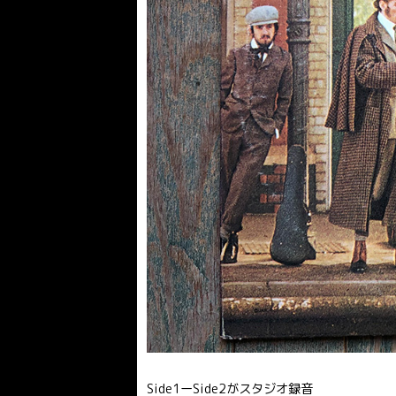
Side1ーSide2がスタジオ録音