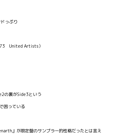
ンドっぷり
 United Artists）
e2の裏がSide3という
で困っている
oms, Penarth』が限定盤のサンプラー的性格だったとは言え