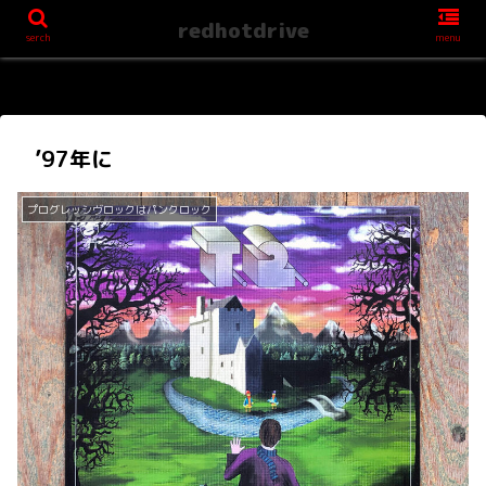
redhotdrive
serch
menu
’97年に
プログレッシヴロックはパンクロック