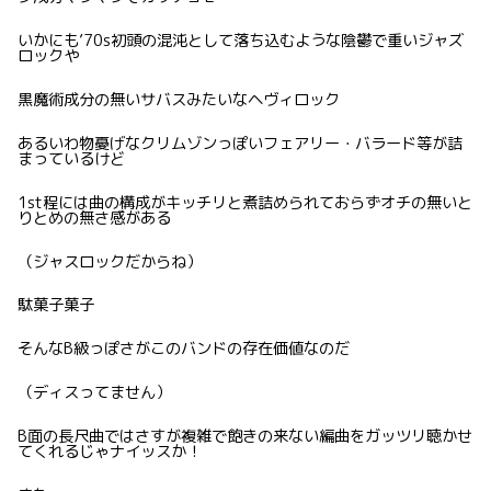
いかにも’70s初頭の混沌として落ち込むような陰鬱で重いジャズ
ロックや
黒魔術成分の無いサバスみたいなヘヴィロック
あるいわ物憂げなクリムゾンっぽいフェアリー・バラード等が詰
まっているけど
1st程には曲の構成がキッチリと煮詰められておらずオチの無いと
りとめの無さ感がある
（ジャスロックだからね）
駄菓子菓子
そんなB級っぽさがこのバンドの存在価値なのだ
（ディスってません）
B面の長尺曲ではさすが複雑で飽きの来ない編曲をガッツリ聴かせ
てくれるじゃナイッスか！