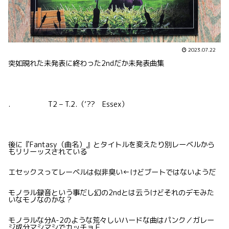
2023.07.22
突如現れた未発表に終わった2ndだか未発表曲集
. T2 – T.2.（’?? Essex）
後に『Fantasy（曲名）』とタイトルを変えたり別レーベルから
もリリーッスされている
エセックスってレーベルは似非臭い←けどブートではないようだ
モノラル録音という事だし幻の2ndとは云うけどそれのデモみた
いなモノなのかな？
モノラルな分A-2のような荒々しいハードな曲はパンク／ガレー
ジ成分マシマシでカッチョＥ