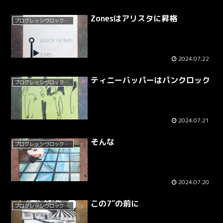
Zonesはアリスタに昇格
プログレッシヴロックはパンクロック
2024.07.22
ティニーバッパーはパンクロック
プログレッシヴロックはパンクロック
2024.07.21
そんな
プログレッシヴロックはパンクロック
2024.07.20
この7″の前に
プログレッシヴロックはパンクロック