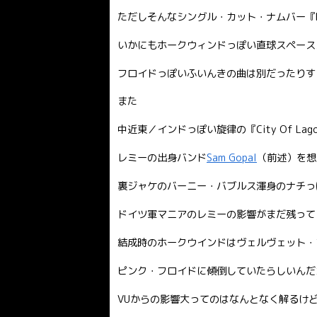
ただしそんなシングル・カット・ナムバー『Kerb
いかにもホークウィンドっぽい直球スペース
フロイドっぽいふいんきの曲は別だったりす
また
中近東／インドっぽい旋律の『City Of Lag
レミーの出身バンド
Sam Gopal
（前述）を想
裏ジャケのバーニー・バブルス渾身のナチっ
ドイツ軍マニアのレミーの影響がまだ残って
結成時のホークウインドはヴェルヴェット・
ピンク・フロイドに傾倒していたらしいんだ
VUからの影響大ってのはなんとなく解るけ