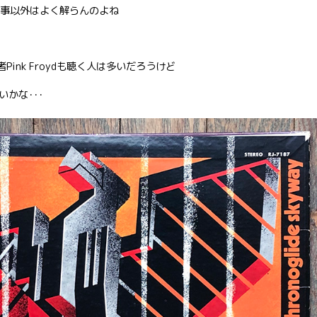
て事以外はよく解らんのよね
ink Froydも聴く人は多いだろうけど
かな･･･