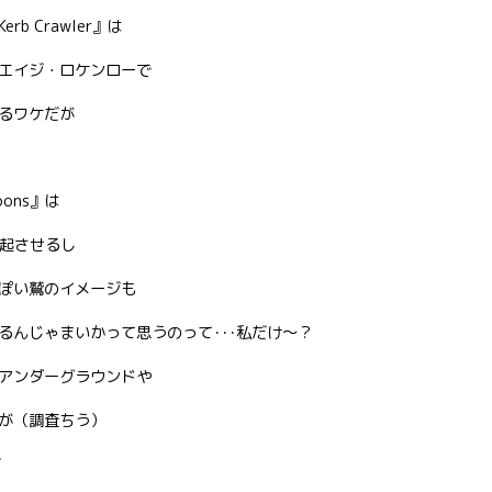
 Crawler』は
エイジ・ロケンローで
るワケだが
oons』は
起させるし
ぽい鷲のイメージも
るんじゃまいかって思うのって･･･私だけ〜？
アンダーグラウンドや
が（調査ちう）
ど