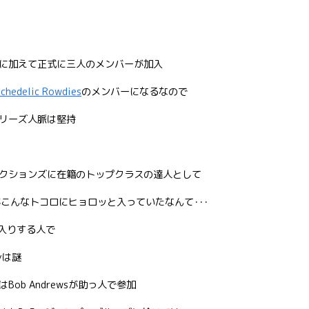
に加えて正式に三人のメンバーが加入
sychedelic Rowdies
のメンバーになるなので
リーズ人脈は堅持
クションズに在籍のトップクラスの達人として
こんなトコロにヒョロッと入っていたなんて･･･
出入りする人で
yは謎
ob Andrewsが助っ人で参加