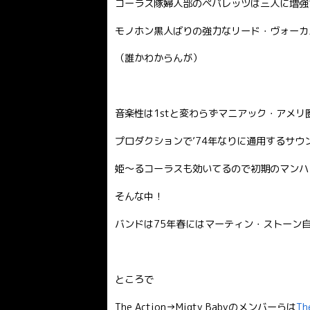
コーラス隊婦人部のペパレッツは三人に増強
モノホン黒人ばりの強力なリード・ヴォーカ
（誰かわからんが）
音楽性は1stと変わらずマニアック・アメ
プロダクションで’74年なりに通用するサ
姫〜るコーラスも効いてるので初期のマンハ
そんな中！
バンドは75年春にはマーティン・ストーン
ところで
The Action→Migty Babyのメンバーらは
Th