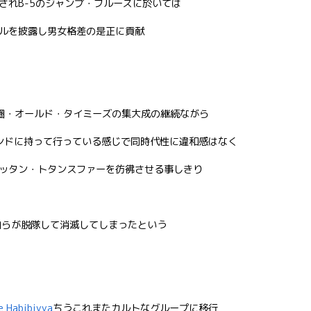
されB-5のジャンプ・ブルーズに於いては
ルを披露し男女格差の是正に貢献
リ圏・オールド・タイミーズの集大成の継続ながら
ウンドに持って行っている感じで同時代性に違和感はなく
ッタン・トタンスファーを彷彿させる事しきり
自らが脱隊して消滅してしまったという
e Habibiyya
ちうこれまたカルトなグループに移行