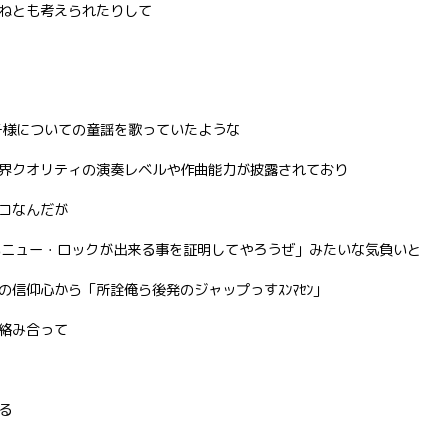
ねとも考えられたりして
子様についての童謡を歌っていたような
界クオリティの演奏レベルや作曲能力が披露されており
コなんだが
いニュー・ロックが出来る事を証明してやろうぜ」みたいな気負いと
信仰心から「所詮俺ら後発のジャップっすｽﾝﾏｾﾝ」
絡み合って
る