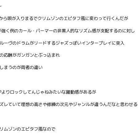
〜
ars）から唄が入りまるでクリムゾンのエピタフ風に変わって行くんだが
きが強く例のカール・パーマーの非黒人的なリズム感が支配するのに対し
ルーヴのドラムがリードするジャズっぽいインタープレイに突入
の応酬がガンガンとぶっ込まれ
しまうのが両者の違い
&Pよりロックしてんじゃねみたいな躍動感があるが
ズレていて理想の高さや修練の次元やジャンルが違うんだなと思わせる
まるでクリムゾンのエピタフ風なので