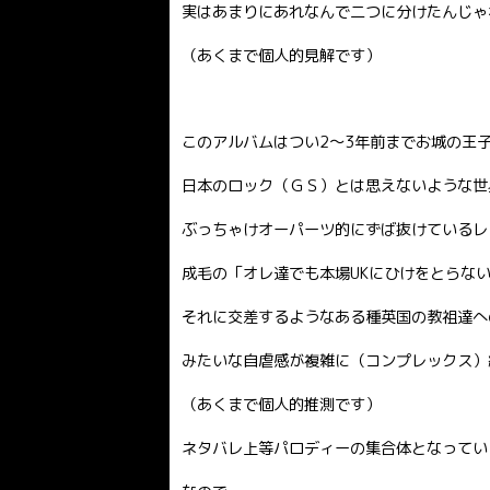
実はあまりにあれなんで二つに分けたんじゃ
（あくまで個人的見解です）
このアルバムはつい2〜3年前までお城の王
日本のロック（ＧＳ）とは思えないような世
ぶっちゃけオーパーツ的にずば抜けているレ
成毛の「オレ達でも本場UKにひけをとらな
それに交差するようなある種英国の教祖達への
みたいな自虐感が複雑に（コンプレックス）
（あくまで個人的推測です）
ネタバレ上等パロディーの集合体となってい