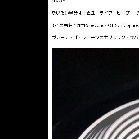
なので
だいたい半分は正直ユーライア・ヒープ･･･
B-1の曲名では”15 Seconds Of Schizo
ヴァーティゴ・レコーヅの主ブラック・サバ