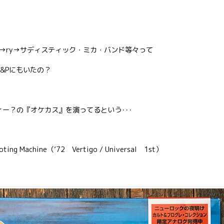
→ry→サディスティック・ミカ・バンド等々って
&Pにもいたの？
ィー？の『オケカス』を演ってるという･･･
hooting Machine（’72 Vertigo / Universal 1st）