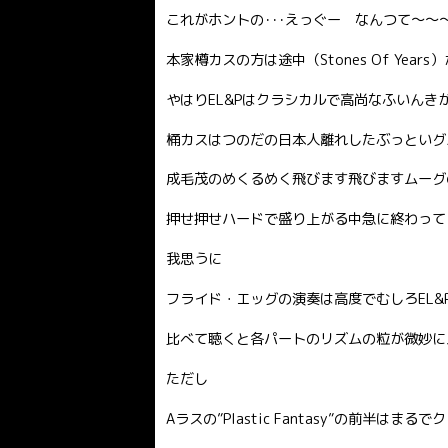
これがホントの･･･えっぐー なんつて〜〜
本家樽カスの方は途中（Stones Of Ye
やはりEL&Pはクラシカルで高尚なふいん
桶カスはつのだの日本人離れしたぶっといグ
成毛茂のめくるめく飛びます飛びますムーグ
押せ押せハードで盛り上がる中急に終わって
我思うに
フライド・エッグの演奏は高度でむしろEL
比べて聴くと各パートのリズムの粒が微妙に
ただし
Aラスの”Plastic Fantasy”の前半は