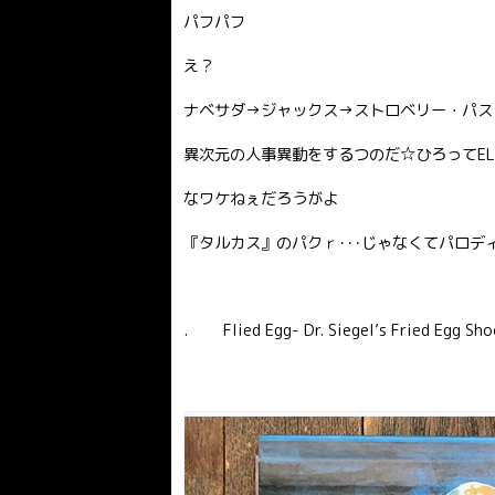
パフパフ
え？
ナベサダ→ジャックス→ストロベリー・パス
異次元の人事異動をするつのだ☆ひろってEL
なワケねぇだろうがよ
『タルカス』のパクｒ･･･じゃなくてパロデ
. Flied Egg- Dr. Siegel’s Fried Egg S