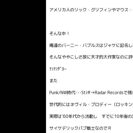
アメリカ人のリック・グリフィンやマウス・
そんな中！
俺達のバーニー・バブルスはジャケに記名し
そんなややこしさ故に天才的大作家なのに評
ﾅﾝﾅﾝﾀﾞﾖ~
また
Punk/NW時代･･･Stiff→Radar Re
世代的にはネヴィル・ブロディー（ロッキン
実際は’60年代から活動し すでに10年後
サイケデリックパブ戦士なのでＲ