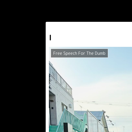
I
Free Speech For The Dumb