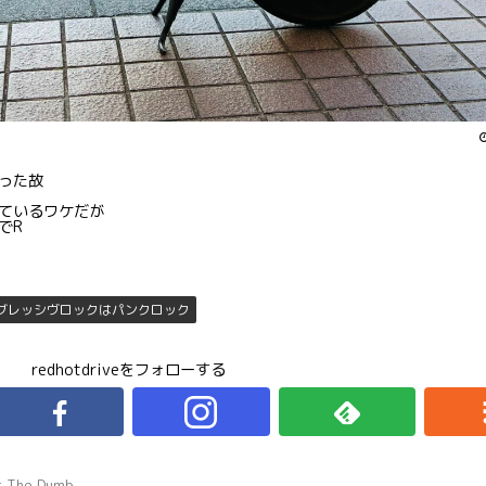
った故
ているワケだが
でR
グレッシヴロックはパンクロック
redhotdriveをフォローする
r The Dumb