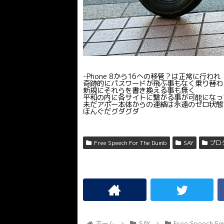
-Phone 8から16への移管？は正常に行われ
奇跡的にパスワードが飛ぶ事もなく乗り替わ
新規にそれらを書き換える事も無く
平和の内に各サイトに繋がる事が可能になっ
未だアポー本体からの連絡は永遠のゼロ状態
ほんぐだグダグダ
Free Speech For The Dumb
SAY
プロ
ホーム
SAY
Free Speech Fo