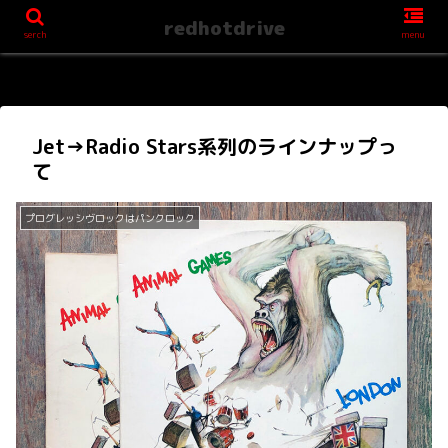
redhotdrive
serch
menu
Jet→Radio Stars系列のラインナップっ
て
プログレッシヴロックはパンクロック