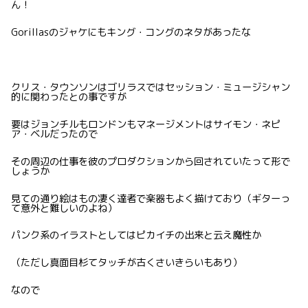
ん！
Gorillasのジャケにもキング・コングのネタがあったな
クリス・タウンソンはゴリラスではセッション・ミュージシャン
的に関わったとの事ですが
要はジョンチルもロンドンもマネージメントはサイモン・ネピ
ア・ベルだったので
その周辺の仕事を彼のプロダクションから回されていたって形で
しょうか
見ての通り絵はもの凄く達者で楽器もよく描けており（ギターっ
て意外と難しいのよね）
パンク系のイラストとしてはピカイチの出来と云え魔性か
（ただし真面目杉てタッチが古くさいきらいもあり）
なので