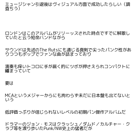
ミュージシャン引退後はヴィジュアル方面で成功したらしい（調
査ちう）
ロンドンはこのアルバムがリリーッスされた時点ですでに解散し
ていたと云う短命バンドながら
サウンドは先述のThe Rutsにも通じる真剣で尖ったパンク性があ
りつつもポップでファンな曲が詰まっており
演奏も痒いトコロに手が届く的にツボが押さえられコンパクトに
纏まっていて
要は
MCAというメジャーからにも拘わらず未だに日本盤も出てないと
いう
低評価っぷりが信じられないレベルの初期パン傑作アルバムだ
ドラマーのジョン・モスはクラッシュ／ダムド／カルチャー・ク
ラブ等を渡り歩いたPunk/NW史上の猛者だが