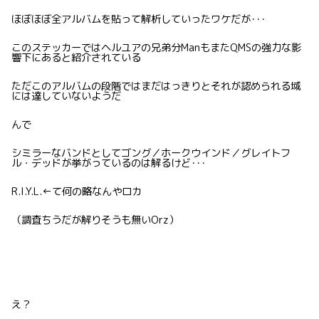
ほぼほぼ全アルバムを貼って解析していったワケだが･･･
このステッカーではヘルユアの兄弟分ManもまたQMSの強力な影
響下にあると紹介されている
ただこのアルバムの段階ではまだはっきりとそれが認められる域
には達していないようだ
んで
シミラーなバンドとしてゴング／ホークウインド／グレイトフ
ル・デッドが挙がっているのは解るけど･･･
R.I.Y.L.←て何の略なんやロカ
（調査ちうだが解りそうも無いOrz）
え？