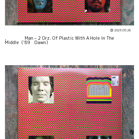
2023.05.26
, Man – 2 Orz. Of Plastic With A Hole In The
Middle（’69 Dawn）