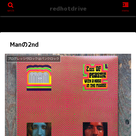
redhotdrive
serch
menu
Manの2nd
プログレッシヴロックはパンクロック