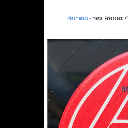
Plasmatics –
Metal Priestess（