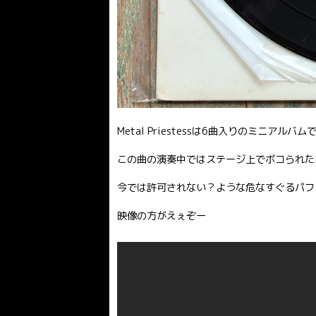
Metal Priestessは6曲入りのミニアルバ
この曲の演奏中ではステージ上でボコられた
今では許可されない？ような危なすぐるパフ
映像の方がえぇぞー