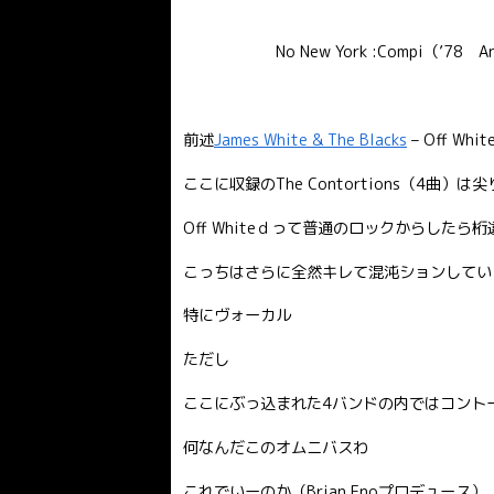
No New York :Compi（’78 An
前述
James White & The Blacks
– Off Whi
ここに収録のThe Contortions（4曲
Off Whiteｄって普通のロックからした
こっちはさらに全然キレて混沌ションしてい
特にヴォーカル
ただし
ここにぶっ込まれた4バンドの内ではコント
何なんだこのオムニバスわ
これでいーのか（Brian Enoプロデュース）