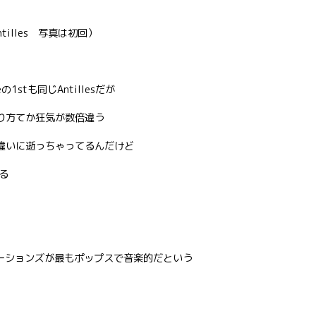
tilles 写真は初回）
teの1stも同じAntillesだが
）は尖り方てか狂気が数倍違う
ら桁違いに逝っちゃってるんだけど
る
ーションズが最もポップスで音楽的だという