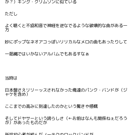
か？）キング・クリムゾンに似ている
ただし
よく聴くと不協和音で神経を逆なでるような破壊的な曲がある一
方
妙にポップなネオアコっぽいリリカルなメロの曲もあったりして
一筋縄ではいかないアルバムでもあるすなぁ
当時は
日本盤さえリリーッスされなかった俺達のパンク・バンドが（ジ
ャケを含め）
ここまでの高みに到達したのかという驚きや感慨
そしてドヤサーという誇らしさ（←お前はなんも関係ねぇだろう
が）があったものだが
所詮初心者が組んだノーテクのロックバンドが