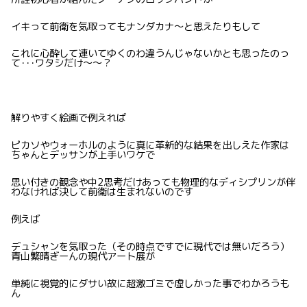
イキって前衛を気取ってもナンダカナ〜と思えたりもして
これに心酔して連いてゆくのわ違うんじゃないかとも思ったのっ
て･･･ワタシだけ〜〜？
解りやすく絵画で例えれば
ピカソやウォーホルのように真に革新的な結果を出しえた作家は
ちゃんとデッサンが上手いワケで
思い付きの観念や中2思考だけあっても物理的なディシプリンが伴
わなければ決して前衛は生まれないのです
例えば
デュシャンを気取った（その時点ですでに現代では無いだろう）
青山繁晴ぎーんの現代アート展が
単純に視覚的にダサい故に超激ゴミで虚しかった事でわかろうも
ん