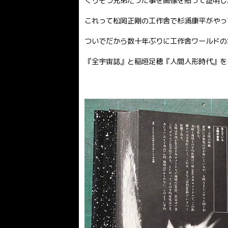
くりそつ兄弟だった事を画像を貼って証明した
これって松岡正剛の工作舎で杉浦康平がやっ
ついでだから数十年ぶりに工作舎ワールドの
『全宇宙誌』と稲垣足穂『人間人形時代』を