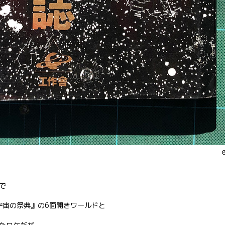
で
『宇宙の祭典』の6面開きワールドと