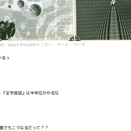
ind – Space Ritualのインナー・アート・ワーク
いるっ
･『全宇宙誌』は半年位かかるな
誰でもこうなるだって？？