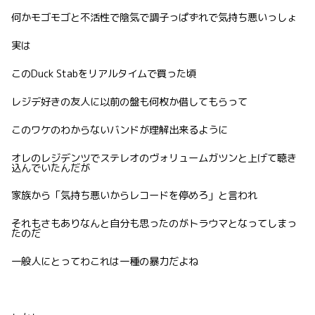
何かモゴモゴと不活性で陰気で調子っぱずれで気持ち悪いっしょ
実は
このDuck Stabをリアルタイムで買った頃
レジデ好きの友人に以前の盤も何枚か借してもらって
このワケのわからないバンドが理解出来るように
オレのレジデンツでステレオのヴォリュームガツンと上げて聴き
込んでいたんだが
家族から「気持ち悪いからレコードを停めろ」と言われ
それもさもありなんと自分も思ったのがトラウマとなってしまっ
たのだ
一般人にとってわこれは一種の暴力だよね