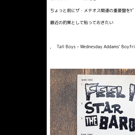
ちょっと前にザ・メテオス関連の重要盤をｹﾞﾄ
最近の釣果として貼っておきたい
, Tall Boys – Wednesday Addams’ 