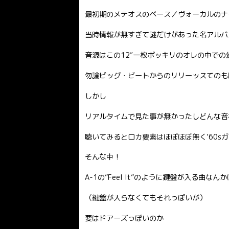
最初期のメテオスのベース／ヴォーカルのナ
当時情報が無すぎて謎だけがあった名アルバ
音源はこの12″一枚ポッキリのオレの中での
勿論ビッグ・ビートからのリリーッスてのも
しかし
リアルタイムで見た事が無かったしどんな音
聴いてみるとロカ要素はほぼほぼ無く’60s
そんな中！
A-1の”Feel It”のように鍵盤が入る曲
（鍵盤が入らなくてもそれっぽいが）
要はドアーズっぽいのか