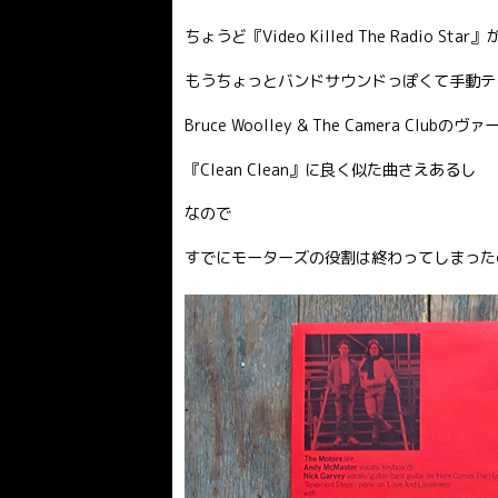
ちょうど『Video Killed The Radio Sta
もうちょっとバンドサウンドっぽくて手動テ
Bruce Woolley & The Camera C
『Clean Clean』に良く似た曲さえあるし
なので
すでにモーターズの役割は終わってしまった