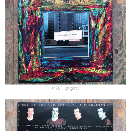
（’78 Bright）