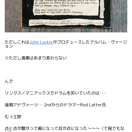
ただしこれは
John Leckie
がプロデュースしたアルバム・ヴァージ
ョン
☆ただし演奏はあまり変わらない
んで
リングス／マニアックスでドラムを叩いていたのは･･･
後期アドヴァーツ･･･2ndからのドラマーRod Latter氏
むぅ士郎
点と点が繋がって線になって目が点になった〜〜〜（て程でもな