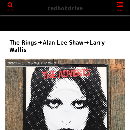
redhotdrive
serch
menu
The Rings→Alan Lee Shaw→Larry
Wallis
プログレッシヴロックはパンクロック