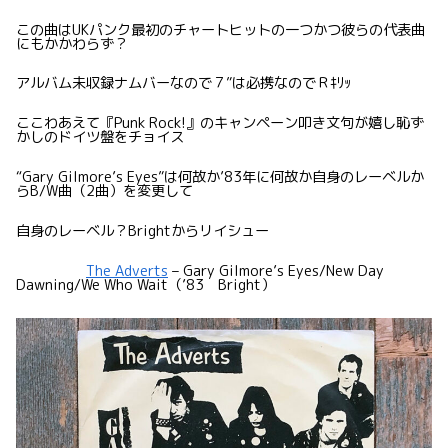
この曲はUKパンク最初のチャートヒットの一つかつ彼らの代表曲
にもかかわらず？
アルバム未収録ナムバーなので７”は必携なのでＲｷﾘｯ
ここわあえて『Punk Rock!』のキャンペーン叩き文句が嬉し恥ず
かしのドイツ盤をチョイス
“Gary Gilmore’s Eyes”は何故か’83年に何故か自身のレーベルか
らB/W曲（2曲）を変更して
自身のレーベル？Brightからリイシュー
The Adverts
– Gary Gilmore’s Eyes/New Day
Dawning/We Who Wait（’83 Bright）