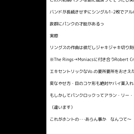
バンドが長続きせずにシングル1-2枚でアル
抜群にパンクの才能があるっ
実際
リングスの作曲は彼だしジャキジャキ切り刻
※The Rings→Msniacsに付き合うRobert
エキセントリックなVo.の要所要所をおさえ
変なやせ方・目のコケ形も絶対ヤバイ薬入れ
もしかしてパンクロックってアラン・リー・
（違います）
これがホントの･･･あらん事か なんつて〜