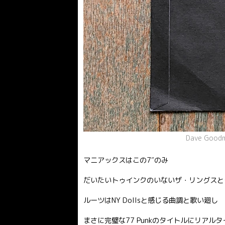
Dave G
マニアックスはこの7″のみ
だいたいトゥインクのいないザ・リングスと
ルーツはNY Dollsと感じる曲調と歌い廻し
まさに完璧な77 Punkのタイトルにリアル