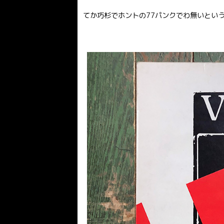
てか巧杉でホントの77パンクでわ無いとい