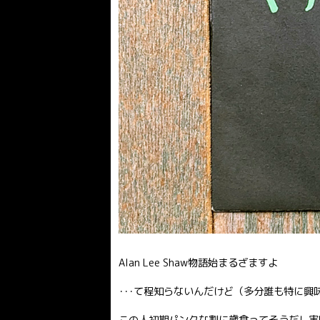
Alan Lee Shaw物語始まるざますよ
･･･て程知らないんだけど（多分誰も特に興
この人初期パンクな割に歳食ってそうだし実