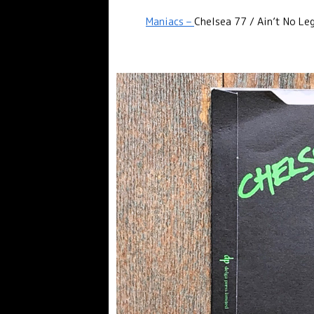
Maniacs –
Chelsea 77 / Ain’t No 