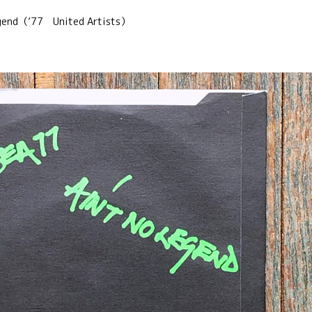
Legend（’77 United Artists）