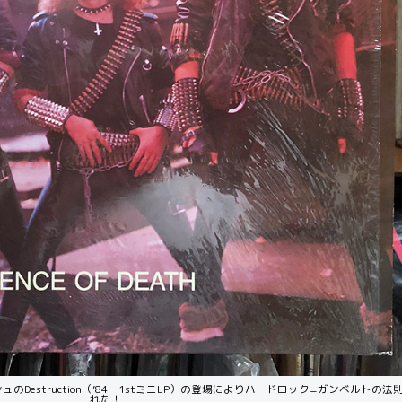
estruction（’84 1stミニLP）の登場によりハードロック=ガンベルトの法
れた！