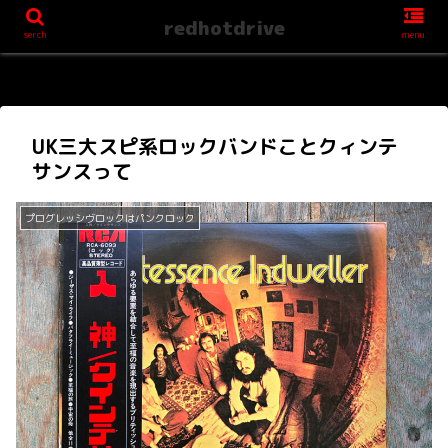
redhotdrive
serch
menu
UK三大スピ系ロックバンドことクィンテ
サンスって
プログレッシヴロックはパンクロック