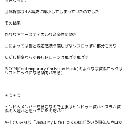
は言わない）
団体幹部は4人編成に縮小してしまっていたのでした
その結果
かなりアコースティカルな音楽性に傾き
曲によっては割と浮遊感漂う優しげなソフロっぽい部分もあり
ただし相変わらず長尺ドローンは飛ばす飛ばす
※CCM(Contemporary Christian Music)のような宗教系ロックは
ソフトロックになる傾向がある）
そうそう
インド人メンバーを含むなので主張はヒンドゥー教かイスラム教
系の人達かと思っていたのだが･･･
A-1でいきなり「Jesus My Life」ってのはどういう事なんやロカ