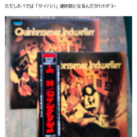
ただしB-1では「サイババ」連呼厨となるんだがﾅﾝﾅﾝﾀﾞﾖ~