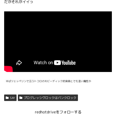
だがそれがイイっ
半ばツェッペリンで云うトコロのモビーディック的楽曲とでも言い魔性か
SAY
プログレッシヴロックはパンクロック
redhotdriveをフォローする