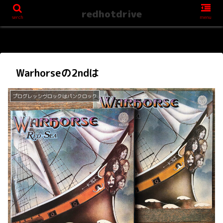
redhotdrive
serch
menu
Warhorseの2ndは
プログレッシヴロックはパンクロック